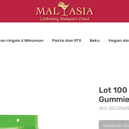
an ringan & Minuman
Pasta dan RTE
Beku
Vegan da
Lot 100
Gummie
SKU: DCL0150
Kehabisan St