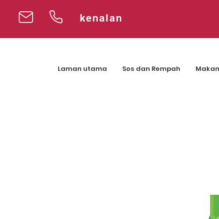
kenalan
Laman utama
Sos dan Rempah
Makan